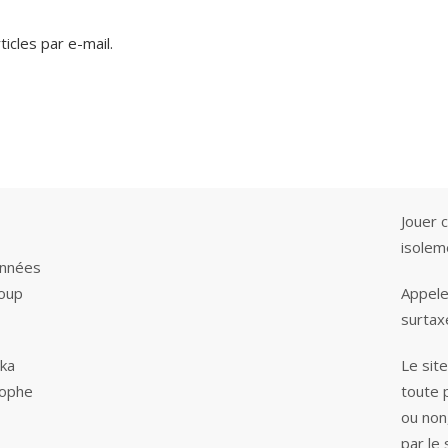
icles par e-mail.
Jouer 
isole
 années
coup
Appele
surtax
aka
Le sit
tophe
toute 
ou non
par le 