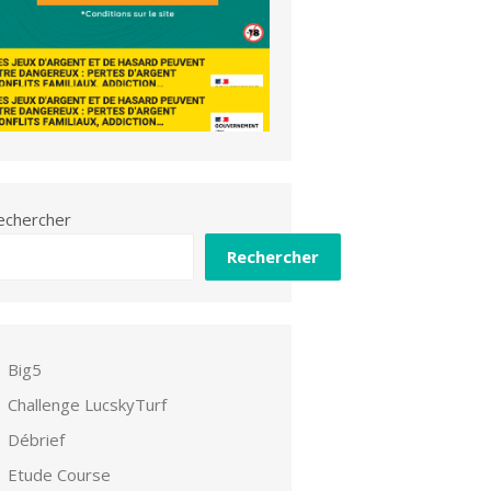
echercher
Rechercher
Big5
Challenge LucskyTurf
Débrief
Etude Course