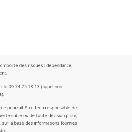
comporte des risques : dépendance,
ment…
z le 09 74 75 13 13 (appel non
é).
e ne pourrait être tenu responsable de
perte subie ou de toute décision prise,
, sur la base des informations fournies
site.