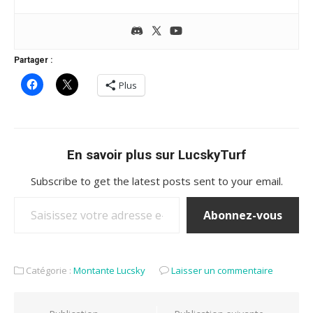
Partager :
Plus
En savoir plus sur LucskyTurf
Subscribe to get the latest posts sent to your email.
Saisissez votre adresse e-mail…
Abonnez-vous
Catégorie :
Montante Lucsky
Laisser un commentaire