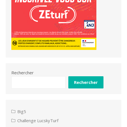
Rechercher
Rechercher
Big5
Challenge LucskyTurf