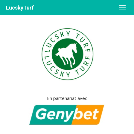
Aller
LucskyTurf
au
contenu
En partenariat avec