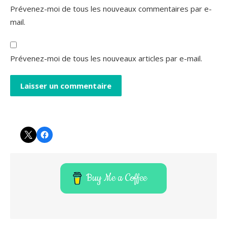
Prévenez-moi de tous les nouveaux commentaires par e-
mail.
Prévenez-moi de tous les nouveaux articles par e-mail.
Twitter
Facebook
Buy Me a Coffee