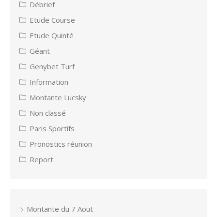
Débrief
Etude Course
Etude Quinté
Géant
Genybet Turf
Information
Montante Lucsky
Non classé
Paris Sportifs
Pronostics réunion
Report
Montante du 7 Aout