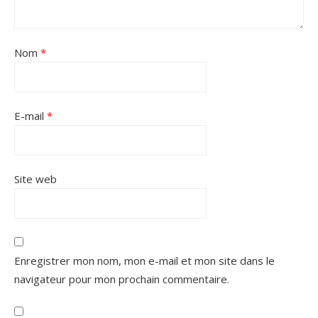
Nom
*
E-mail
*
Site web
Enregistrer mon nom, mon e-mail et mon site dans le
navigateur pour mon prochain commentaire.