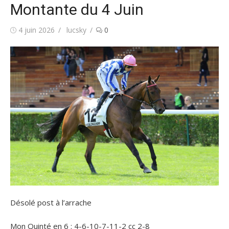
Montante du 4 Juin
Publié
Auteur/autrice
4 juin 2026
lucsky
0
le
Désolé post à l’arrache
Mon Quinté en 6 : 4-6-10-7-11-2 cc 2-8