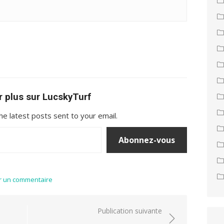
r plus sur LucskyTurf
he latest posts sent to your email.
Abonnez-vous
r un commentaire
Publication suivante