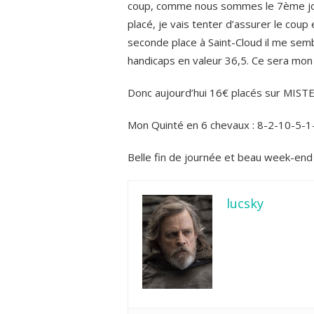
coup, comme nous sommes le 7ème jour
placé, je vais tenter d’assurer le co
seconde place à Saint-Cloud il me semb
handicaps en valeur 36,5. Ce sera mon 
Donc aujourd’hui 16€ placés sur MIS
Mon Quinté en 6 chevaux : 8-2-10-5-1
Belle fin de journée et beau week-en
lucsky