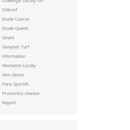
Challenge LucskyTurf
Débrief
Etude Course
Etude Quinté
Géant
Genybet Turf
Information
Montante Lucsky
Non classé
Paris Sportifs
Pronostics réunion
Report