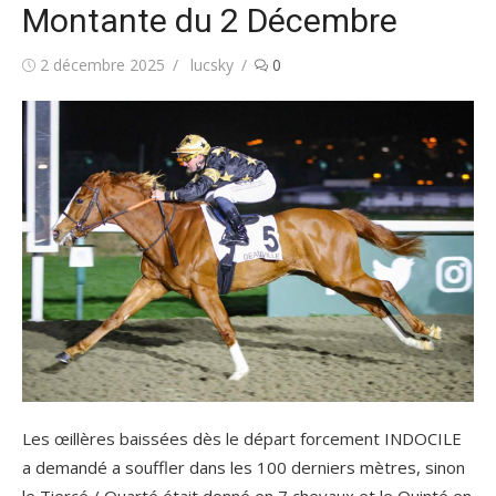
Montante du 2 Décembre
Publié
Auteur/autrice
2 décembre 2025
lucsky
0
le
Les œillères baissées dès le départ forcement INDOCILE
a demandé a souffler dans les 100 derniers mètres, sinon
le Tiercé / Quarté était donné en 7 chevaux et le Quinté en