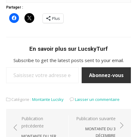
Partager :
Plus
En savoir plus sur LucskyTurf
Subscribe to get the latest posts sent to your email.
Saisissez votre adresse e-mail…
Abonnez-vous
Catégorie :
Montante Lucsky
Laisser un commentaire
Navigation
Publication
Publication suivante
précédente
de
MONTANTE DU 3
l’article
DÉCEMBRE
MONTANTE DU 1ER