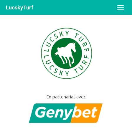
Aller
LucskyTurf
au
contenu
En partenariat avec