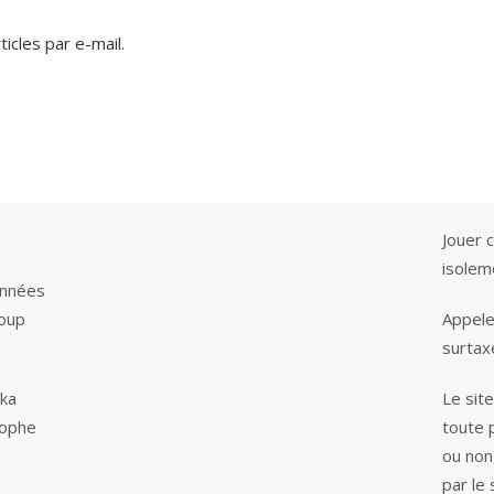
icles par e-mail.
Jouer 
isole
 années
coup
Appele
surtax
aka
Le sit
tophe
toute 
ou non
par le 