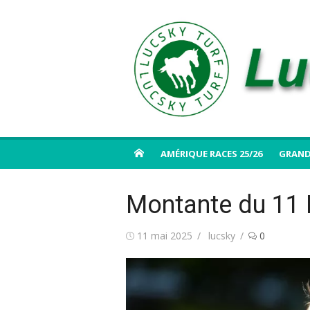
Aller
au
contenu
AMÉRIQUE RACES 25/26
GRAND
Montante du 11 
Publié
Auteur/autrice
11 mai 2025
lucsky
0
le