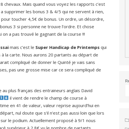
 8 chevaux. Mais quand vous voyez les rapports c’est
r a supprimer les bonus 3 & 4/5 qui ne servent à rien,
 pour toucher 4,5€ de bonus. Un ordre, un désordre,
bonus 3 si personne ne trouve l’ordre. Et chose
i on a pas trouvé le gagnant de la course !!!
Essai
mais c’est le
Super Handicap de Printemps
qui
à la carte. Nous aurons 20 partants au départ de
arait compliqué de donner le Quinté je vais sans
ses, pas une grosse mise car ce sera compliqué de
R
e au plus français des entraineurs anglais David
il vient de rendre le champ de course à
time en 41 de valeur, valeur reprise aujourd’hui en
 départ, nul doute que s’il n’est pas aussi loin que lors
r sur le podium. Actuellement proposé à 9/1 nous
cé supérieur à 2,8€ vu le nombre de partants.