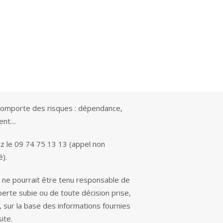
comporte des risques : dépendance,
ment…
z le 09 74 75 13 13 (appel non
é).
e ne pourrait être tenu responsable de
perte subie ou de toute décision prise,
, sur la base des informations fournies
site.