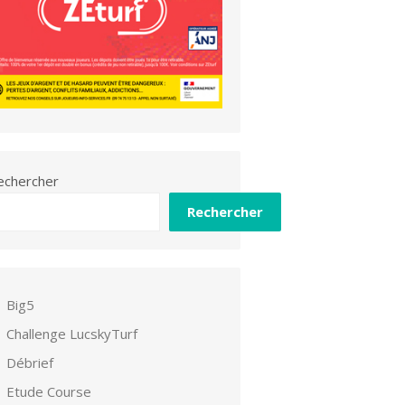
echercher
Rechercher
Big5
Challenge LucskyTurf
Débrief
Etude Course