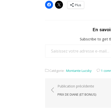
Plus
En savoi
Subscribe to get t
Saisissez votre adresse e-mail…
Catégorie :
Montante Lucsky
1 com
Navigation
Publication précédente
de
PRIX DE DIANE (ET BONUS)
l’article