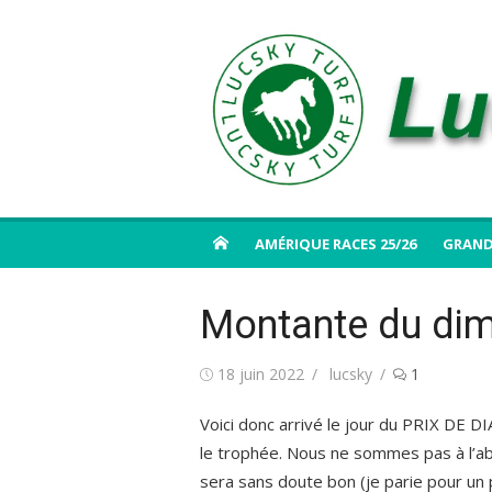
Aller
au
contenu
AMÉRIQUE RACES 25/26
GRAND
Montante du dim
Publié
Auteur/autrice
18 juin 2022
lucsky
1
le
Voici donc arrivé le jour du PRIX DE DI
le trophée. Nous ne sommes pas à l’abri 
sera sans doute bon (je parie pour u